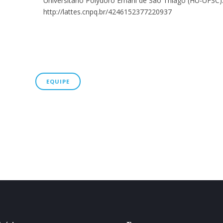
Universitário Polydoro Ernani de São Thiago (HU-UFSC)
http://lattes.cnpq.br/4246152377220937
EQUIPE