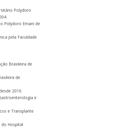
sitário Polydoro
004.
io Polydoro Ernani de
nica pela Faculdade
ção Brasileira de
asileira de
 desde 2010.
Gastroenterologia e
cos e Transplante
 do Hospital