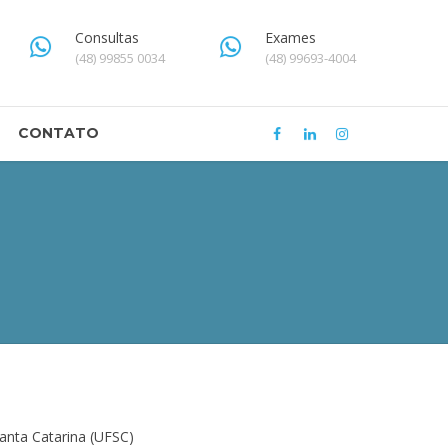
Consultas
Exames
(48) 99855 0034
(48) 99693-4004
CONTATO
anta Catarina (UFSC)