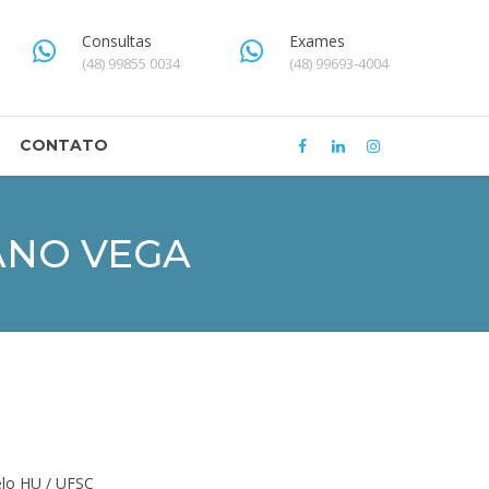
Consultas
Exames
(48) 99855 0034
(48) 99693-4004
CONTATO
ANO VEGA
S
pelo HU / UFSC